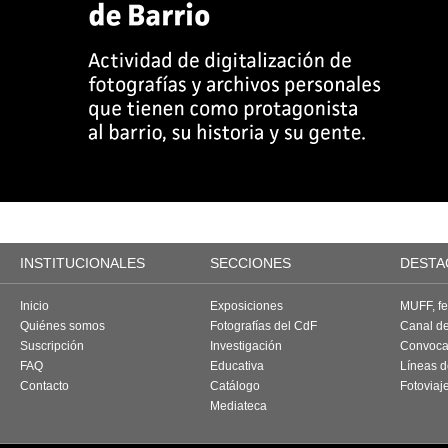
INSTITUCIONALES
SECCIONES
DESTA
Inicio
Exposiciones
MUFF, fes
Quiénes somos
Fotografías del CdF
Canal d
Suscripción
Investigación
Convoca
FAQ
Educativa
Líneas d
Contacto
Catálogo
Fotoviaj
Mediateca