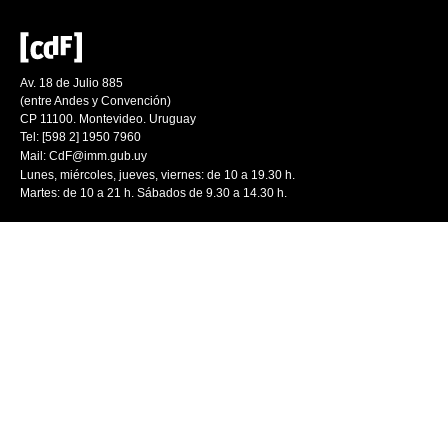
Av. 18 de Julio 885
(entre Andes y Convención)
CP 11100. Montevideo. Uruguay
Tel: [598 2] 1950 7960
Mail:
CdF@imm.gub.uy
Lunes, miércoles, jueves, viernes: de 10 a 19.30 h.
Martes: de 10 a 21 h. Sábados de 9.30 a 14.30 h.