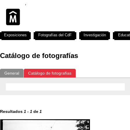
Exposiciones
Fotografías del CdF
Investigación
Educat
Catálogo de fotografías
General
Catálogo de fotografías
Resultados
1
-
1
de
1