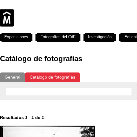
Exposiciones
Fotografías del CdF
Investigación
Educat
Catálogo de fotografías
General
Catálogo de fotografías
Resultados
1
-
1
de
1