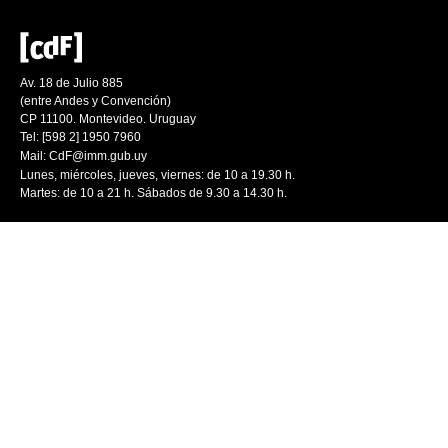
Av. 18 de Julio 885
(entre Andes y Convención)
CP 11100. Montevideo. Uruguay
Tel: [598 2] 1950 7960
Mail:
CdF@imm.gub.uy
Lunes, miércoles, jueves, viernes: de 10 a 19.30 h.
Martes: de 10 a 21 h. Sábados de 9.30 a 14.30 h.