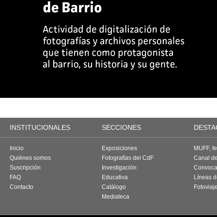
INSTITUCIONALES
SECCIONES
DESTA
Inicio
Exposiciones
MUFF, fes
Quiénes somos
Fotografías del CdF
Canal d
Suscripción
Investigación
Convoca
FAQ
Educativa
Líneas d
Contacto
Catálogo
Fotoviaj
Mediateca