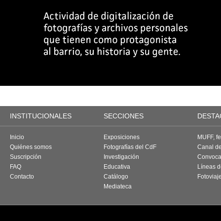
INSTITUCIONALES
SECCIONES
DESTA
Inicio
Exposiciones
MUFF, fes
Quiénes somos
Fotografías del CdF
Canal d
Suscripción
Investigación
Convoca
FAQ
Educativa
Líneas d
Contacto
Catálogo
Fotoviaj
Mediateca