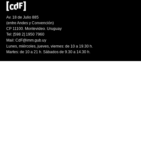
Av. 18 de Julio 885
(entre Andes y Convención)
CP 11100. Montevideo. Uruguay
Tel: [598 2] 1950 7960
Mail:
CdF@imm.gub.uy
Lunes, miércoles, jueves, viernes: de 10 a 19.30 h.
Martes: de 10 a 21 h. Sábados de 9.30 a 14.30 h.