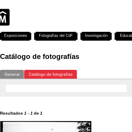
Exposiciones
Fotografías del CdF
Investigación
Educat
Catálogo de fotografías
General
Catálogo de fotografías
Resultados
1
-
1
de
1