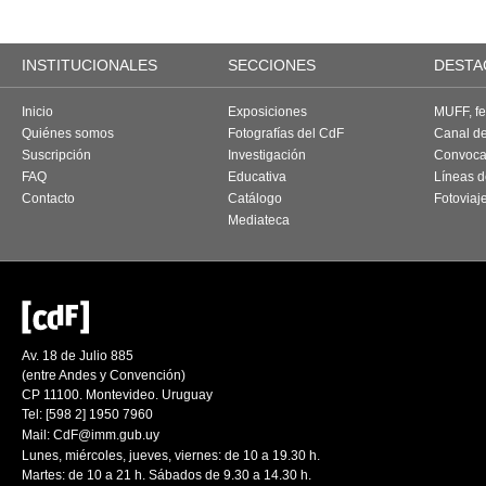
INSTITUCIONALES
SECCIONES
DESTA
Inicio
Exposiciones
MUFF, fes
Quiénes somos
Fotografías del CdF
Canal d
Suscripción
Investigación
Convoca
FAQ
Educativa
Líneas d
Contacto
Catálogo
Fotoviaj
Mediateca
Av. 18 de Julio 885
(entre Andes y Convención)
CP 11100. Montevideo. Uruguay
Tel: [598 2] 1950 7960
Mail:
CdF@imm.gub.uy
Lunes, miércoles, jueves, viernes: de 10 a 19.30 h.
Martes: de 10 a 21 h. Sábados de 9.30 a 14.30 h.