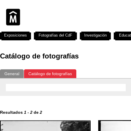
Exposiciones
Fotografías del CdF
Investigación
Educat
Catálogo de fotografías
General
Catálogo de fotografías
Resultados
1
-
2
de
2