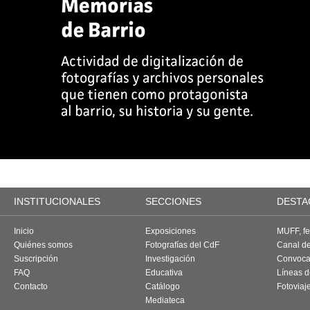
INSTITUCIONALES
SECCIONES
DESTA
Inicio
Exposiciones
MUFF, fes
Quiénes somos
Fotografías del CdF
Canal d
Suscripción
Investigación
Convoca
FAQ
Educativa
Líneas d
Contacto
Catálogo
Fotoviaj
Mediateca