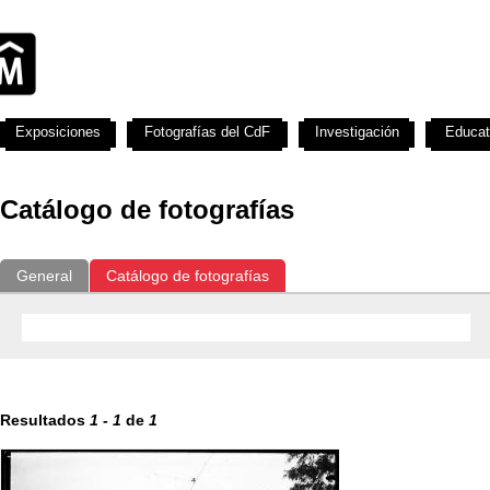
Exposiciones
Fotografías del CdF
Investigación
Educat
Catálogo de fotografías
General
Catálogo de fotografías
Resultados
1
-
1
de
1