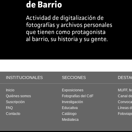
INSTITUCIONALES
SECCIONES
DESTA
Inicio
Exposiciones
MUFF, fes
Quiénes somos
Fotografías del CdF
Canal d
Suscripción
Investigación
Convoca
FAQ
Educativa
Líneas d
Contacto
Catálogo
Fotoviaj
Mediateca