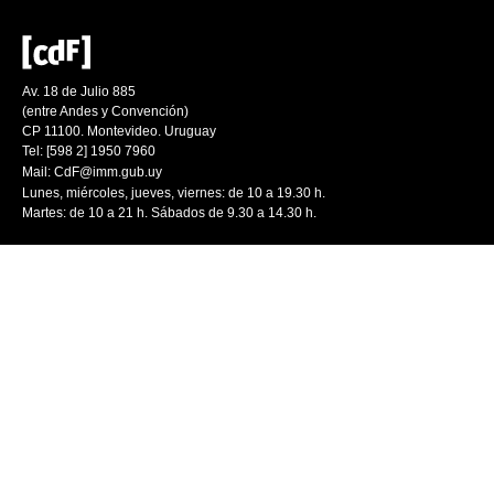
Av. 18 de Julio 885
(entre Andes y Convención)
CP 11100. Montevideo. Uruguay
Tel: [598 2] 1950 7960
Mail:
CdF@imm.gub.uy
Lunes, miércoles, jueves, viernes: de 10 a 19.30 h.
Martes: de 10 a 21 h. Sábados de 9.30 a 14.30 h.