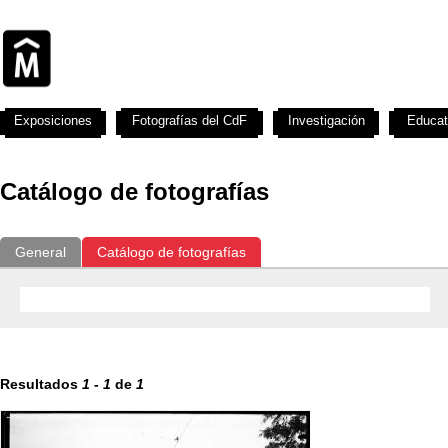
Exposiciones
Fotografías del CdF
Investigación
Educat
Catálogo de fotografías
General
Catálogo de fotografías
Resultados
1
-
1
de
1