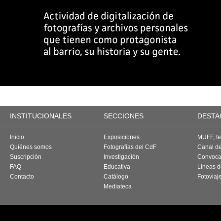
INSTITUCIONALES
SECCIONES
DESTA
Inicio
Exposiciones
MUFF, fes
Quiénes somos
Fotografías del CdF
Canal d
Suscripción
Investigación
Convoca
FAQ
Educativa
Líneas d
Contacto
Catálogo
Fotoviaj
Mediateca