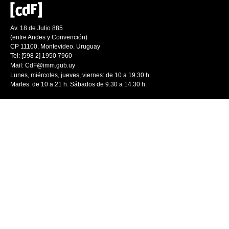
Av. 18 de Julio 885
(entre Andes y Convención)
CP 11100. Montevideo. Uruguay
Tel: [598 2] 1950 7960
Mail:
CdF@imm.gub.uy
Lunes, miércoles, jueves, viernes: de 10 a 19.30 h.
Martes: de 10 a 21 h. Sábados de 9.30 a 14.30 h.