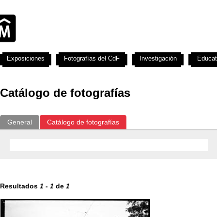
Exposiciones
Fotografías del CdF
Investigación
Educat
Catálogo de fotografías
General
Catálogo de fotografías
Resultados
1
-
1
de
1