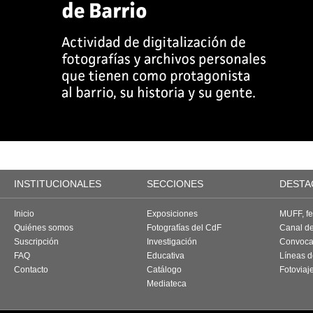
INSTITUCIONALES
SECCIONES
DESTA
Inicio
Exposiciones
MUFF, fes
Quiénes somos
Fotografías del CdF
Canal d
Suscripción
Investigación
Convoca
FAQ
Educativa
Líneas d
Contacto
Catálogo
Fotoviaj
Mediateca