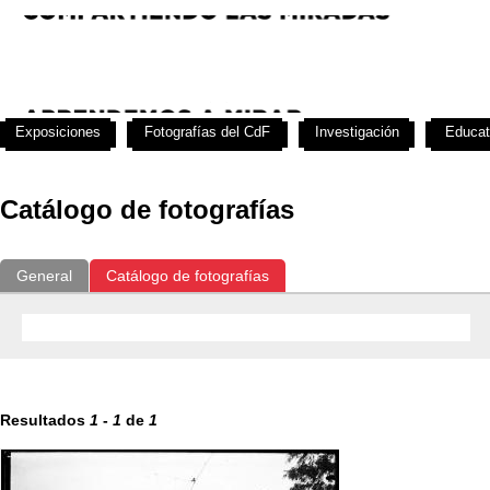
Exposiciones
Fotografías del CdF
Investigación
Educat
Catálogo de fotografías
General
Catálogo de fotografías
Resultados
1
-
1
de
1