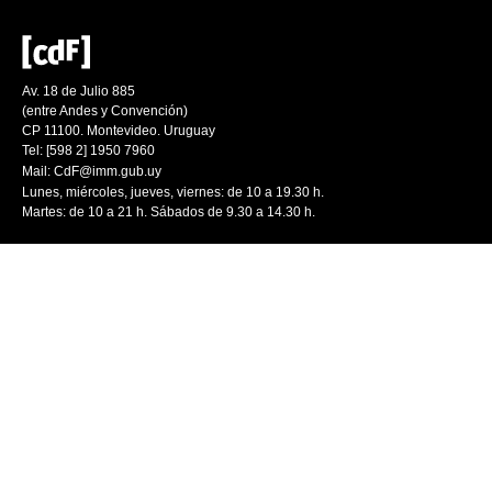
Av. 18 de Julio 885
(entre Andes y Convención)
CP 11100. Montevideo. Uruguay
Tel: [598 2] 1950 7960
Mail:
CdF@imm.gub.uy
Lunes, miércoles, jueves, viernes: de 10 a 19.30 h.
Martes: de 10 a 21 h. Sábados de 9.30 a 14.30 h.