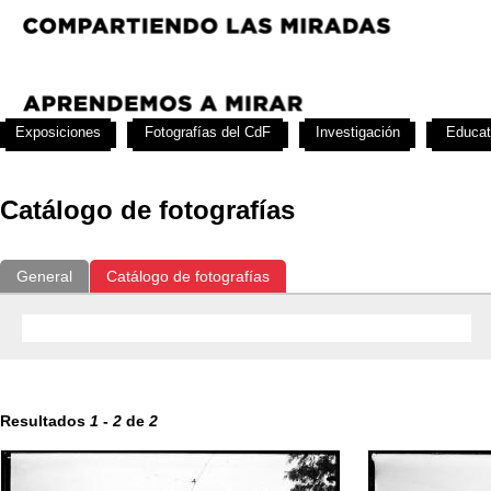
Exposiciones
Fotografías del CdF
Investigación
Educat
Catálogo de fotografías
General
Catálogo de fotografías
Resultados
1
-
2
de
2