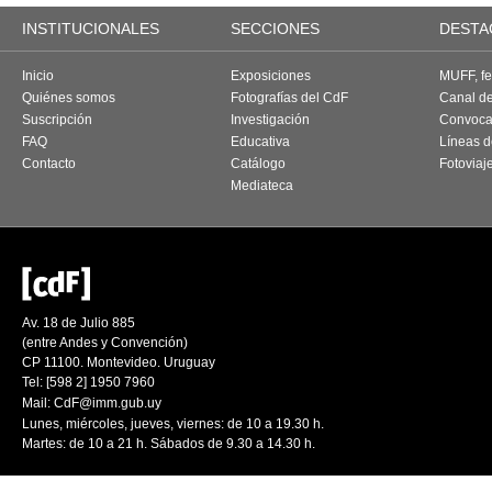
INSTITUCIONALES
SECCIONES
DESTA
Inicio
Exposiciones
MUFF, fes
Quiénes somos
Fotografías del CdF
Canal d
Suscripción
Investigación
Convoca
FAQ
Educativa
Líneas d
Contacto
Catálogo
Fotoviaj
Mediateca
Av. 18 de Julio 885
(entre Andes y Convención)
CP 11100. Montevideo. Uruguay
Tel: [598 2] 1950 7960
Mail:
CdF@imm.gub.uy
Lunes, miércoles, jueves, viernes: de 10 a 19.30 h.
Martes: de 10 a 21 h. Sábados de 9.30 a 14.30 h.