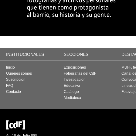
INSTITUCIONALES
SECCIONES
DESTA
Inicio
Exposiciones
MUFF, fes
Quiénes somos
Fotografías del CdF
Canal d
Suscripción
Investigación
Convoca
FAQ
Educativa
Líneas d
Contacto
Catálogo
Fotoviaj
Mediateca
Av. 18 de Julio 885