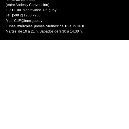
(entre Andes y Convención)
CP 11100. Montevideo. Uruguay
Tel: [598 2] 1950 7960
Mail:
CdF@imm.gub.uy
Lunes, miércoles, jueves, viernes: de 10 a 19.30 h.
Martes: de 10 a 21 h. Sábados de 9.30 a 14.30 h.