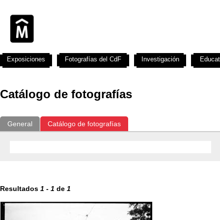
Exposiciones
Fotografías del CdF
Investigación
Educat
Catálogo de fotografías
General
Catálogo de fotografías
Resultados
1
-
1
de
1