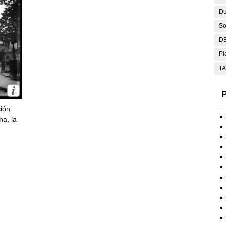
Du
So
DE
Pl
T
P
ción
ha, la