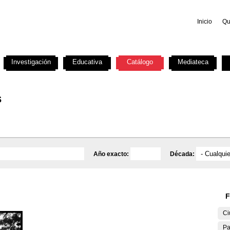
Inicio
Qu
Investigación
Educativa
Catálogo
Mediateca
s
Año exacto:
Década:
F
Ci
Pa