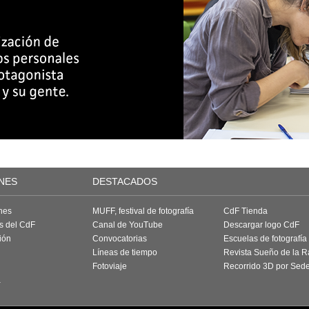
NES
DESTACADOS
nes
MUFF, festival de fotografía
CdF Tienda
as del CdF
Canal de YouTube
Descargar logo CdF
ión
Convocatorias
Escuelas de fotografía
Líneas de tiempo
Revista Sueño de la 
Fotoviaje
Recorrido 3D por Sed
a