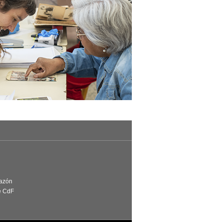
Razón
e CdF