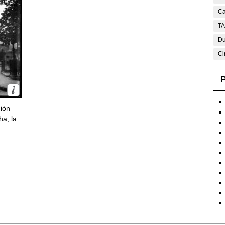
Ca
T
Du
Ci
P
ción
ha, la