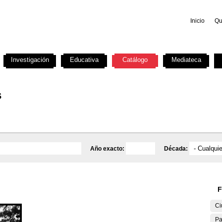
Inicio
Qu
Investigación
Educativa
Catálogo
Mediateca
s
Año exacto:
Década:
F
Ci
Pa