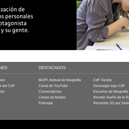
NES
DESTACADOS
nes
MUFF, festival de fotografía
CdF Tienda
as del CdF
Canal de YouTube
Descargar logo CdF
ión
Convocatorias
Escuelas de fotografía
Líneas de tiempo
Revista Sueño de la 
Fotoviaje
Recorrido 3D por Sed
a