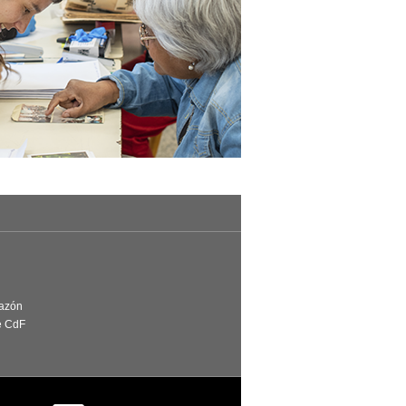
Razón
e CdF