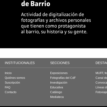
INSTITUCIONALES
SECCIONES
DESTA
Inicio
Exposiciones
MUFF, fes
Quiénes somos
Fotografías del CdF
Canal d
Suscripción
Investigación
Convoca
FAQ
Educativa
Líneas d
Contacto
Catálogo
Fotoviaj
Mediateca