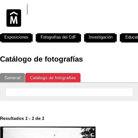
Exposiciones
Fotografías del CdF
Investigación
Educat
Catálogo de fotografías
General
Catálogo de fotografías
Resultados
1
-
1
de
1