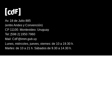
Av. 18 de Julio 885
(entre Andes y Convención)
CP 11100. Montevideo. Uruguay
Tel: [598 2] 1950 7960
Mail:
CdF@imm.gub.uy
Lunes, miércoles, jueves, viernes: de 10 a 19.30 h.
Martes: de 10 a 21 h. Sábados de 9.30 a 14.30 h.