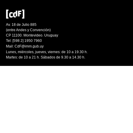
Av. 18 de Julio 885
(entre Andes y Convención)
CP 11100. Montevideo. Uruguay
Tel: [598 2] 1950 7960
Mail:
CdF@imm.gub.uy
Lunes, miércoles, jueves, viernes: de 10 a 19.30 h.
Martes: de 10 a 21 h. Sábados de 9.30 a 14.30 h.