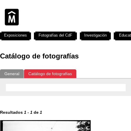
Exposiciones
Fotografías del CdF
Investigación
Educat
Catálogo de fotografías
General
Catálogo de fotografías
Resultados
1
-
1
de
1