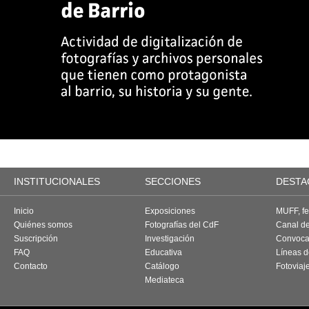
INSTITUCIONALES
SECCIONES
DESTA
Inicio
Exposiciones
MUFF, fes
Quiénes somos
Fotografías del CdF
Canal d
Suscripción
Investigación
Convoca
FAQ
Educativa
Líneas d
Contacto
Catálogo
Fotoviaj
Mediateca