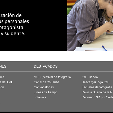
NES
DESTACADOS
nes
MUFF, festival de fotografía
CdF Tienda
as del CdF
Canal de YouTube
Descargar logo CdF
ión
Convocatorias
Escuelas de fotografía
Líneas de tiempo
Revista Sueño de la 
Fotoviaje
Recorrido 3D por Sed
a