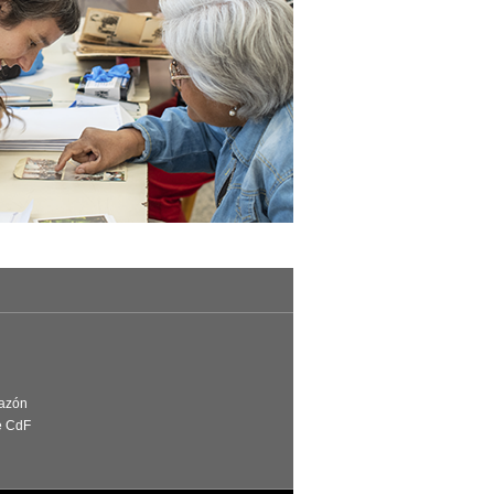
Razón
e CdF