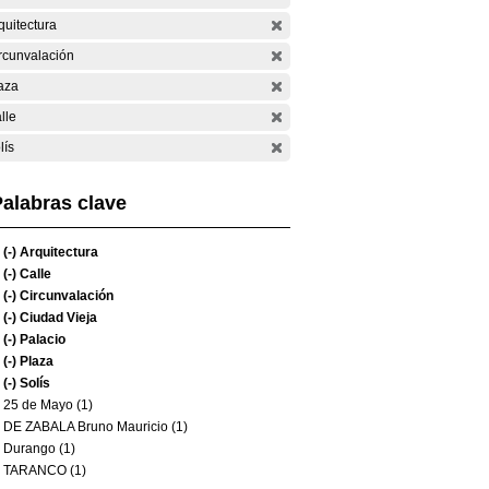
quitectura
rcunvalación
aza
lle
lís
alabras clave
(-)
Arquitectura
(-)
Calle
(-)
Circunvalación
(-)
Ciudad Vieja
(-)
Palacio
(-)
Plaza
(-)
Solís
25 de Mayo (1)
DE ZABALA Bruno Mauricio (1)
Durango (1)
TARANCO (1)