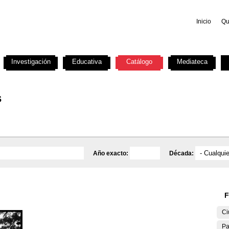
Inicio
Qu
Investigación
Educativa
Catálogo
Mediateca
s
Año exacto:
Década:
F
Ci
Pa