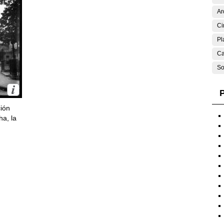
Ar
Ci
Pl
Ca
So
P
ción
ha, la