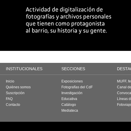
INSTITUCIONALES
SECCIONES
DESTA
Inicio
Exposiciones
MUFF, fes
Quiénes somos
Fotografías del CdF
Canal d
Suscripción
Investigación
Convoca
FAQ
Educativa
Líneas d
Contacto
Catálogo
Fotoviaj
Mediateca