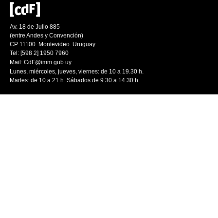
Av. 18 de Julio 885
(entre Andes y Convención)
CP 11100. Montevideo. Uruguay
Tel: [598 2] 1950 7960
Mail:
CdF@imm.gub.uy
Lunes, miércoles, jueves, viernes: de 10 a 19.30 h.
Martes: de 10 a 21 h. Sábados de 9.30 a 14.30 h.