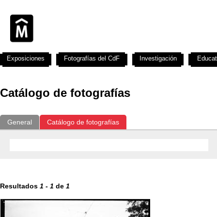
Exposiciones
Fotografías del CdF
Investigación
Educat
Catálogo de fotografías
General
Catálogo de fotografías
Resultados
1
-
1
de
1