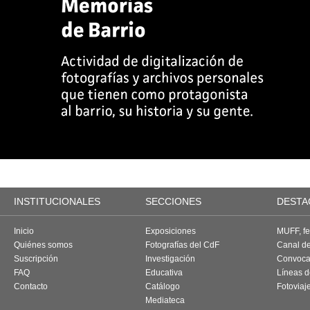
INSTITUCIONALES
SECCIONES
DESTA
Inicio
Exposiciones
MUFF, fes
Quiénes somos
Fotografías del CdF
Canal d
Suscripción
Investigación
Convoca
FAQ
Educativa
Líneas d
Contacto
Catálogo
Fotoviaj
Mediateca