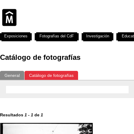
Exposiciones
Fotografías del CdF
Investigación
Educat
Catálogo de fotografías
General
Catálogo de fotografías
Resultados
1
-
1
de
1