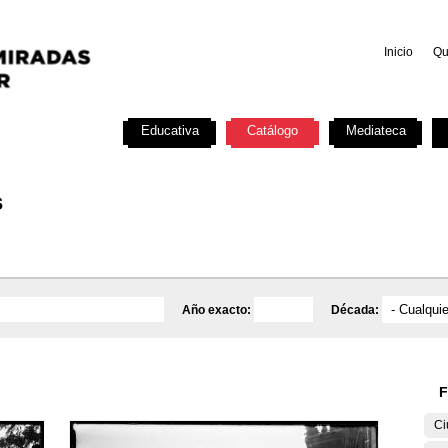
Inicio
Qu
Investigación
Educativa
Catálogo
Mediateca
s
Año exacto:
Década:
F
Ci