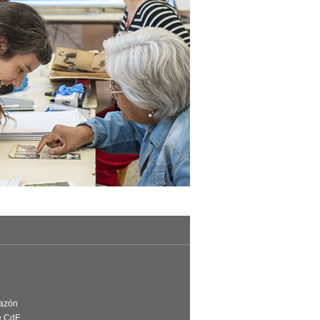
Razón
e CdF