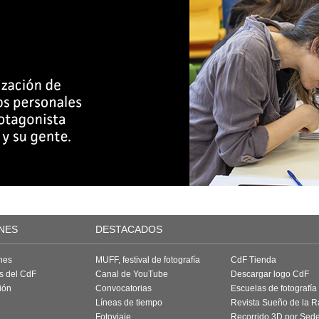
NES
DESTACADOS
nes
MUFF, festival de fotografía
CdF Tienda
as del CdF
Canal de YouTube
Descargar logo CdF
ión
Convocatorias
Escuelas de fotografía
Líneas de tiempo
Revista Sueño de la 
Fotoviaje
Recorrido 3D por Sed