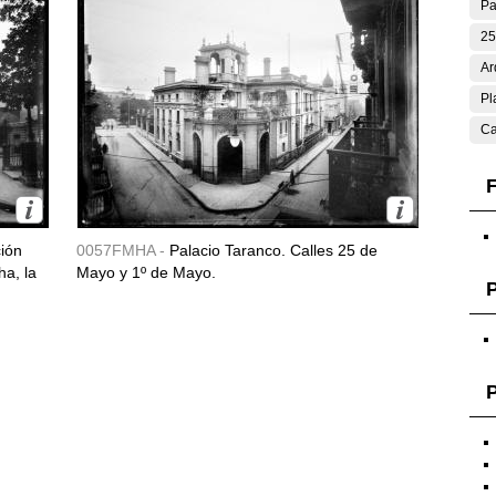
Pa
25
Ar
Pl
Ca
F
ción
0057FMHA -
Palacio Taranco. Calles 25 de
ha, la
Mayo y 1º de Mayo.
P