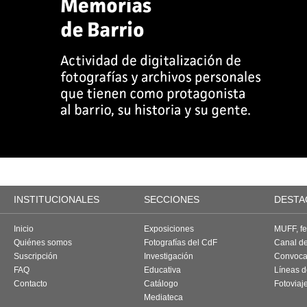
INSTITUCIONALES
SECCIONES
DESTA
Inicio
Exposiciones
MUFF, fes
Quiénes somos
Fotografías del CdF
Canal d
Suscripción
Investigación
Convoca
FAQ
Educativa
Líneas d
Contacto
Catálogo
Fotoviaj
Mediateca