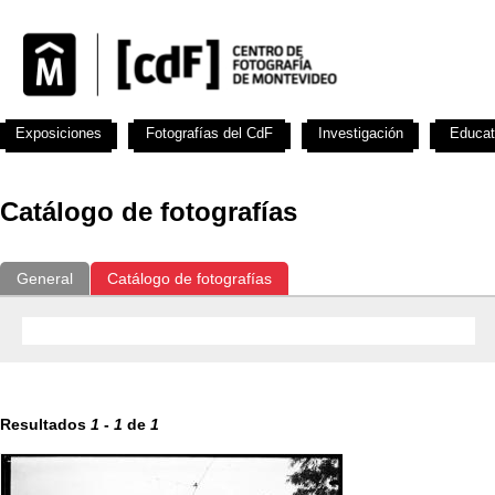
Exposiciones
Fotografías del CdF
Investigación
Educat
Catálogo de fotografías
General
Catálogo de fotografías
Resultados
1
-
1
de
1