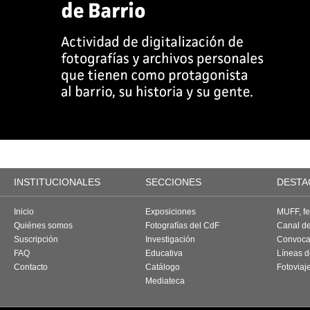
INSTITUCIONALES
SECCIONES
DESTA
Inicio
Exposiciones
MUFF, fes
Quiénes somos
Fotografías del CdF
Canal d
Suscripción
Investigación
Convoca
FAQ
Educativa
Líneas d
Contacto
Catálogo
Fotoviaj
Mediateca