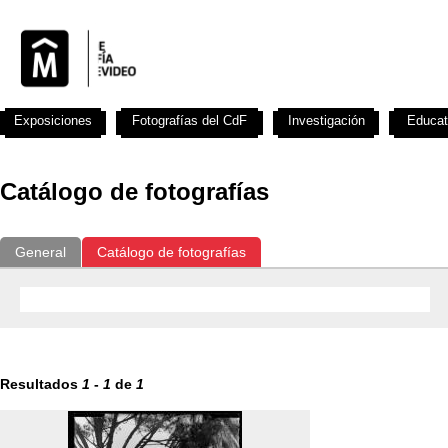
Exposiciones
Fotografías del CdF
Investigación
Educat
Catálogo de fotografías
General
Catálogo de fotografías
Resultados
1
-
1
de
1