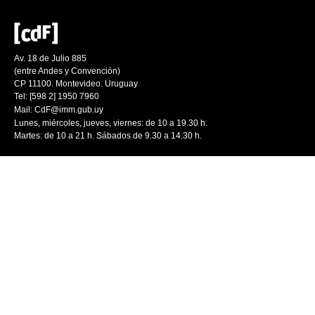
Av. 18 de Julio 885
(entre Andes y Convención)
CP 11100. Montevideo. Uruguay
Tel: [598 2] 1950 7960
Mail:
CdF@imm.gub.uy
Lunes, miércoles, jueves, viernes: de 10 a 19.30 h.
Martes: de 10 a 21 h. Sábados de 9.30 a 14.30 h.