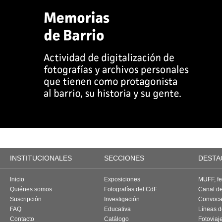
INSTITUCIONALES
SECCIONES
DESTA
Inicio
Exposiciones
MUFF, fes
Quiénes somos
Fotografías del CdF
Canal d
Suscripción
Investigación
Convoca
FAQ
Educativa
Líneas d
Contacto
Catálogo
Fotoviaj