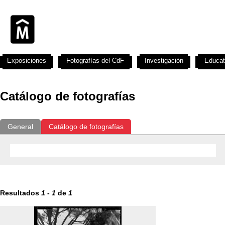
Exposiciones
Fotografías del CdF
Investigación
Educat
Catálogo de fotografías
General
Catálogo de fotografías
Resultados
1
-
1
de
1