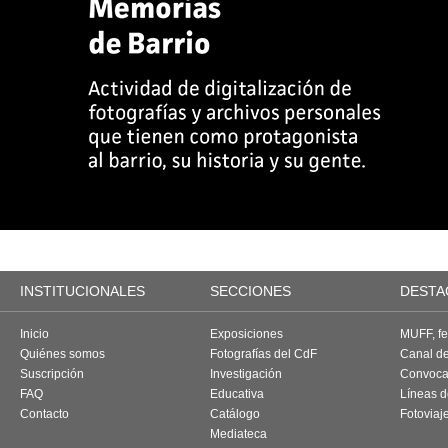
INSTITUCIONALES
SECCIONES
DESTA
Inicio
Exposiciones
MUFF, fes
Quiénes somos
Fotografías del CdF
Canal d
Suscripción
Investigación
Convoca
FAQ
Educativa
Líneas d
Contacto
Catálogo
Fotoviaj
Mediateca