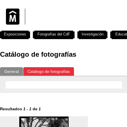
Exposiciones
Fotografías del CdF
Investigación
Educat
Catálogo de fotografías
General
Catálogo de fotografías
Resultados
1
-
1
de
1