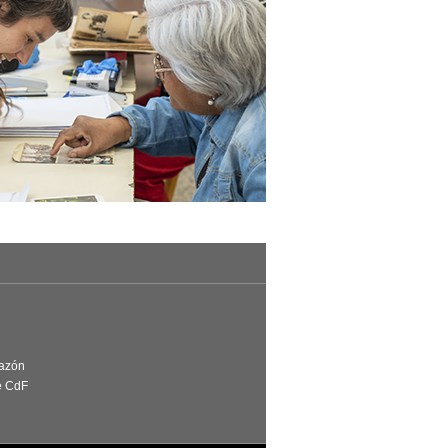
Razón
e CdF