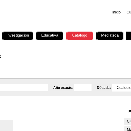
Inicio
Qu
Investigación
Educativa
Catálogo
Mediateca
s
Año exacto:
Década:
F
Ci
Mu