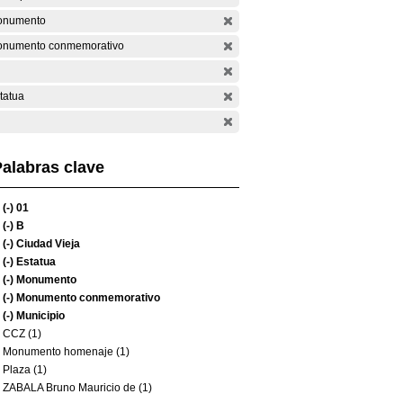
onumento
numento conmemorativo
tatua
alabras clave
(-)
01
(-)
B
(-)
Ciudad Vieja
(-)
Estatua
(-)
Monumento
(-)
Monumento conmemorativo
(-)
Municipio
CCZ (1)
Monumento homenaje (1)
Plaza (1)
ZABALA Bruno Mauricio de (1)