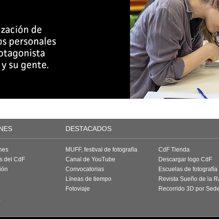
NES
DESTACADOS
nes
MUFF, festival de fotografía
CdF Tienda
as del CdF
Canal de YouTube
Descargar logo CdF
ión
Convocatorias
Escuelas de fotografía
Líneas de tiempo
Revista Sueño de la 
Fotoviaje
Recorrido 3D por Sed
a