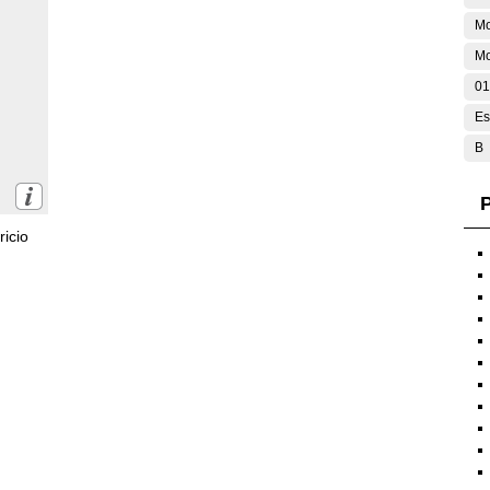
M
Mo
01
Es
B
P
icio