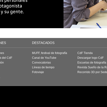
NES
DESTACADOS
nes
MUFF, festival de fotografía
CdF Tienda
as del CdF
Canal de YouTube
Descargar logo CdF
ión
Convocatorias
Escuelas de fotografía
Líneas de tiempo
Revista Sueño de la 
Fotoviaje
Recorrido 3D por Sed
a