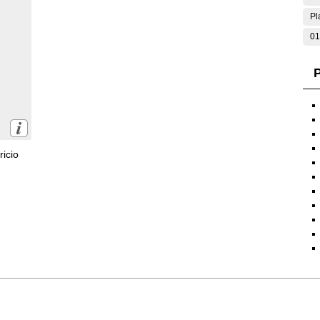
Pl
01
P
icio