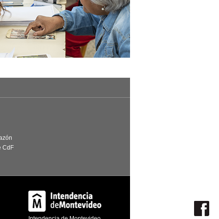
Razón
e CdF
Intendencia de Montevideo