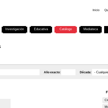
Inicio
Qu
Investigación
Educativa
Catálogo
Mediateca
s
Año exacto:
Década:
F
Ci
M