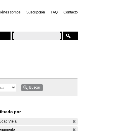
iénes somos
Suscripción
FAQ
Contacto
iltrado por
udad Vieja
onumento