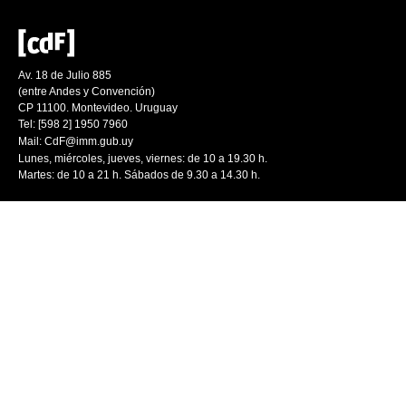
Av. 18 de Julio 885
(entre Andes y Convención)
CP 11100. Montevideo. Uruguay
Tel: [598 2] 1950 7960
Mail:
CdF@imm.gub.uy
Lunes, miércoles, jueves, viernes: de 10 a 19.30 h.
Martes: de 10 a 21 h. Sábados de 9.30 a 14.30 h.