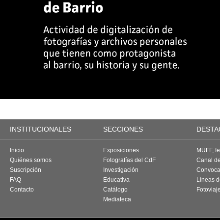
INSTITUCIONALES
SECCIONES
DESTA
Inicio
Exposiciones
MUFF, fes
Quiénes somos
Fotografías del CdF
Canal d
Suscripción
Investigación
Convoca
FAQ
Educativa
Líneas d
Contacto
Catálogo
Fotoviaj
Mediateca