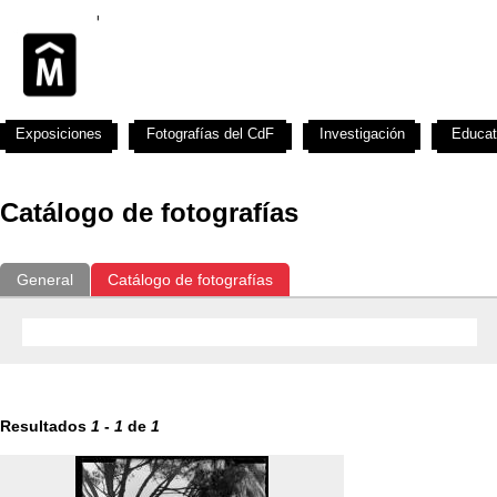
Exposiciones
Fotografías del CdF
Investigación
Educat
Catálogo de fotografías
General
Catálogo de fotografías
Resultados
1
-
1
de
1