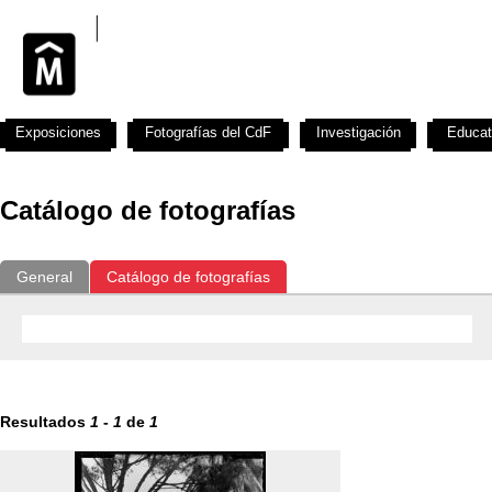
Exposiciones
Fotografías del CdF
Investigación
Educat
Catálogo de fotografías
General
Catálogo de fotografías
Resultados
1
-
1
de
1