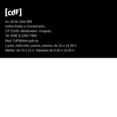
Av. 18 de Julio 885
(entre Andes y Convención)
CP 11100. Montevideo. Uruguay
Tel: [598 2] 1950 7960
Mail:
CdF@imm.gub.uy
Lunes, miércoles, jueves, viernes: de 10 a 19.30 h.
Martes: de 10 a 21 h. Sábados de 9.30 a 14.30 h.