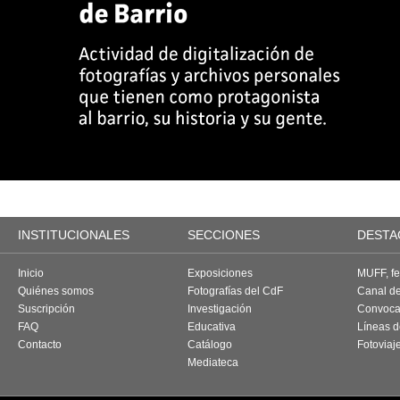
INSTITUCIONALES
SECCIONES
DESTA
Inicio
Exposiciones
MUFF, fes
Quiénes somos
Fotografías del CdF
Canal d
Suscripción
Investigación
Convoca
FAQ
Educativa
Líneas d
Contacto
Catálogo
Fotoviaj
Mediateca