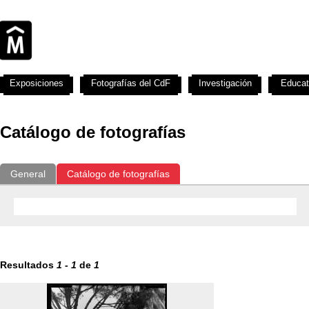
Exposiciones
Fotografías del CdF
Investigación
Educat
Catálogo de fotografías
General
Catálogo de fotografías
Resultados
1
-
1
de
1