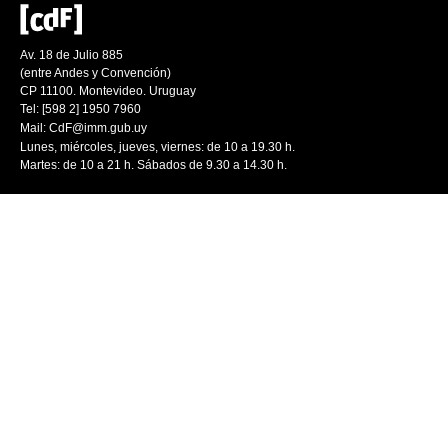
Av. 18 de Julio 885
(entre Andes y Convención)
CP 11100. Montevideo. Uruguay
Tel: [598 2] 1950 7960
Mail:
CdF@imm.gub.uy
Lunes, miércoles, jueves, viernes: de 10 a 19.30 h.
Martes: de 10 a 21 h. Sábados de 9.30 a 14.30 h.