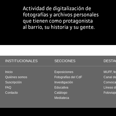
INSTITUCIONALES
SECCIONES
DESTA
Inicio
Exposiciones
MUFF, fes
Quiénes somos
Fotografías del CdF
Canal d
Suscripción
Investigación
Convoca
FAQ
Educativa
Líneas d
Contacto
Catálogo
Fotoviaj
Mediateca