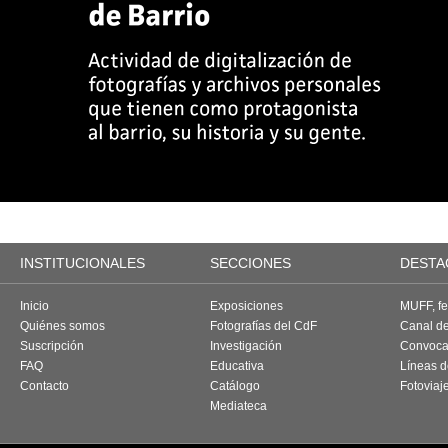
INSTITUCIONALES
SECCIONES
DESTA
Inicio
Exposiciones
MUFF, fes
Quiénes somos
Fotografías del CdF
Canal d
Suscripción
Investigación
Convoca
FAQ
Educativa
Líneas d
Contacto
Catálogo
Fotoviaj
Mediateca