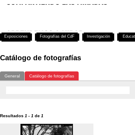
Exposiciones
Fotografías del CdF
Investigación
Educat
Catálogo de fotografías
General
Catálogo de fotografías
Resultados
1
-
1
de
1