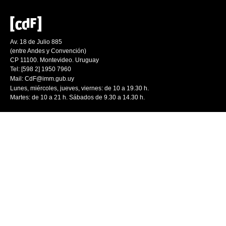
Av. 18 de Julio 885
(entre Andes y Convención)
CP 11100. Montevideo. Uruguay
Tel: [598 2] 1950 7960
Mail:
CdF@imm.gub.uy
Lunes, miércoles, jueves, viernes: de 10 a 19.30 h.
Martes: de 10 a 21 h. Sábados de 9.30 a 14.30 h.