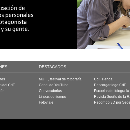
NES
DESTACADOS
nes
MUFF, festival de fotografía
CdF Tienda
as del CdF
Canal de YouTube
Descargar logo CdF
ión
Convocatorias
Escuelas de fotografía
Líneas de tiempo
Revista Sueño de la 
Fotoviaje
Recorrido 3D por Sed
a