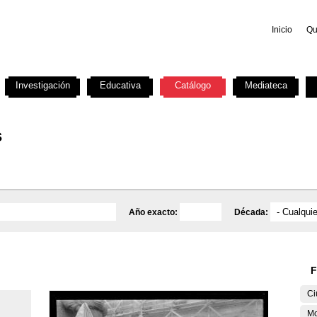
Inicio
Qu
Investigación
Educativa
Catálogo
Mediateca
s
Año exacto:
Década:
F
Ci
M