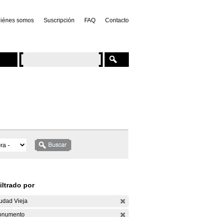
iénes somos
Suscripción
FAQ
Contacto
iltrado por
udad Vieja
onumento