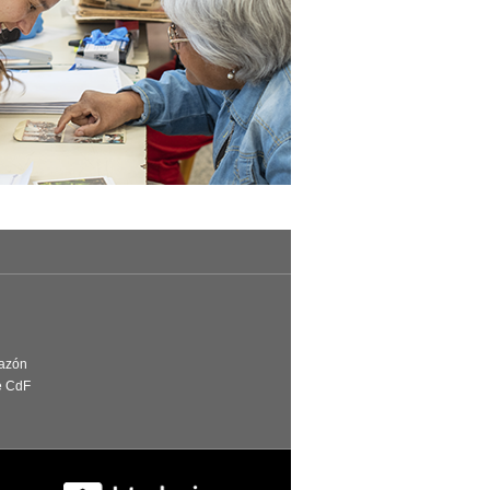
Razón
e CdF