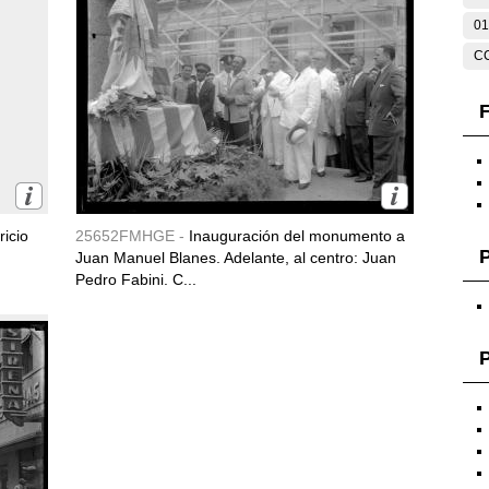
01
C
F
icio
25652FMHGE -
Inauguración del monumento a
Juan Manuel Blanes. Adelante, al centro: Juan
Pedro Fabini. C...
P