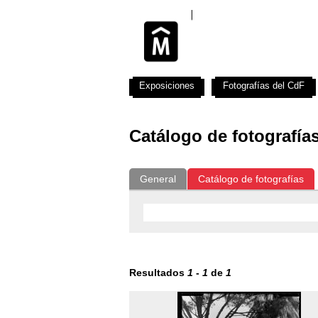
Exposiciones
Fotografías del CdF
Catálogo de fotografía
General
Catálogo de fotografías
Resultados
1
-
1
de
1