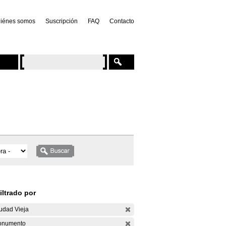
iénes somos
Suscripción
FAQ
Contacto
iltrado por
udad Vieja
onumento