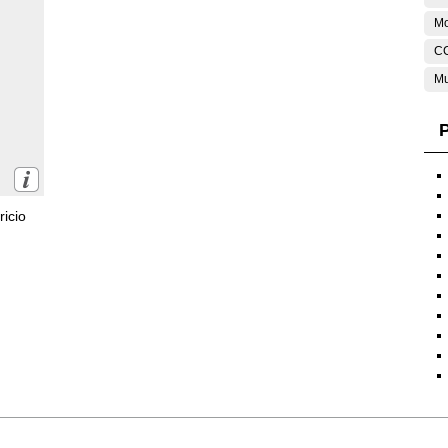
Mo
C
Mu
P
icio