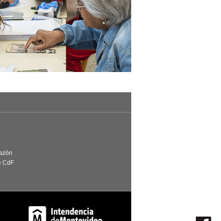
Razón
e CdF