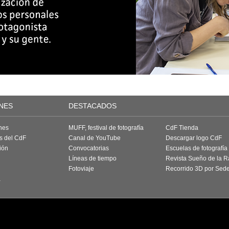
NES
DESTACADOS
nes
MUFF, festival de fotografía
CdF Tienda
as del CdF
Canal de YouTube
Descargar logo CdF
ión
Convocatorias
Escuelas de fotografía
Líneas de tiempo
Revista Sueño de la 
Fotoviaje
Recorrido 3D por Sed
a