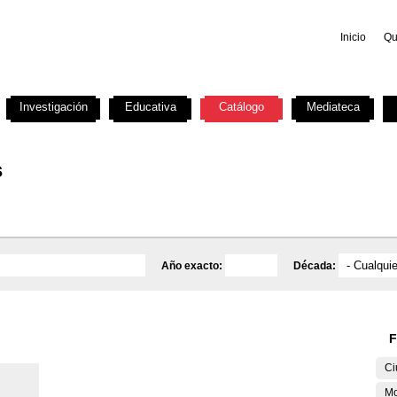
Inicio
Qu
Investigación
Educativa
Catálogo
Mediateca
s
Año exacto:
Década:
F
Ci
M