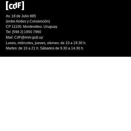
Av. 18 de Julio 885
(entre Andes y Convención)
CP 11100. Montevideo. Uruguay
Tel: [598 2] 1950 7960
Mail:
CdF@imm.gub.uy
Lunes, miércoles, jueves, viernes: de 10 a 19.30 h.
Martes: de 10 a 21 h. Sábados de 9.30 a 14.30 h.