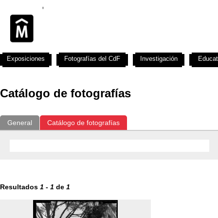
Exposiciones
Fotografías del CdF
Investigación
Educat
Catálogo de fotografías
General
Catálogo de fotografías
Resultados
1
-
1
de
1