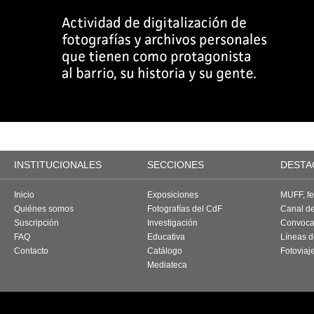
INSTITUCIONALES
SECCIONES
DESTA
Inicio
Exposiciones
MUFF, fes
Quiénes somos
Fotografías del CdF
Canal d
Suscripción
Investigación
Convoca
FAQ
Educativa
Líneas d
Contacto
Catálogo
Fotoviaj
Mediateca