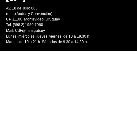
Av. 18 de Julio 885
(entre Andes y Convención)
CP 11100. Montevideo. Uruguay
Tel: [598 2] 1950 7960
Mail:
CdF@imm.gub.uy
Lunes, miércoles, jueves, viernes: de 10 a 19.30 h.
Martes: de 10 a 21 h. Sábados de 9.30 a 14.30 h.