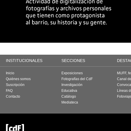
INSTITUCIONALES
SECCIONES
DESTA
Inicio
Exposiciones
MUFF, fes
Quiénes somos
Fotografías del CdF
Canal d
Suscripción
Investigación
Convoca
FAQ
Educativa
Líneas d
Contacto
Catálogo
Fotoviaj
Mediateca