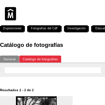
Exposiciones
Fotografías del CdF
Investigación
Educat
Catálogo de fotografías
General
Catálogo de fotografías
Resultados
1
-
1
de
1