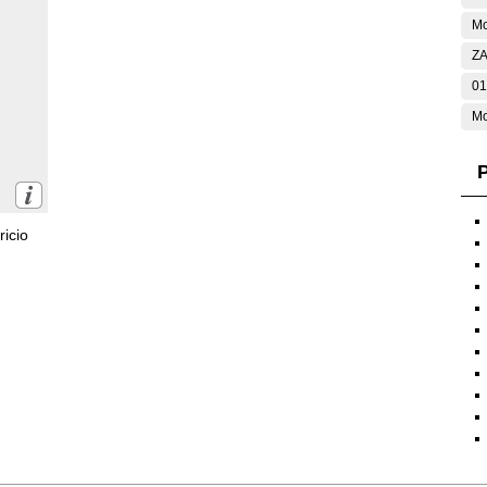
Mo
ZA
01
Mo
P
icio