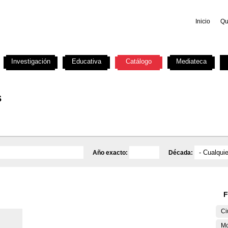
Inicio
Qu
Investigación
Educativa
Catálogo
Mediateca
s
Año exacto:
Década:
F
Ci
M