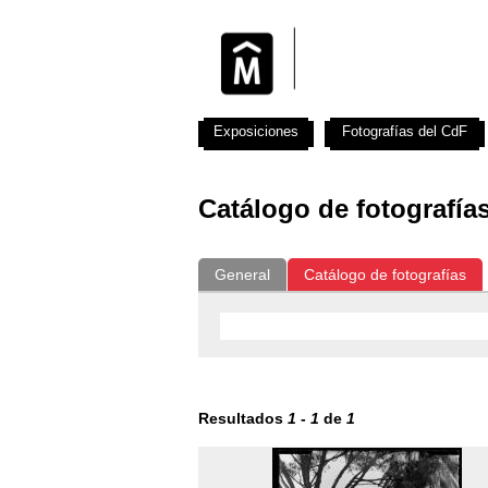
Exposiciones
Fotografías del CdF
Catálogo de fotografía
General
Catálogo de fotografías
Resultados
1
-
1
de
1