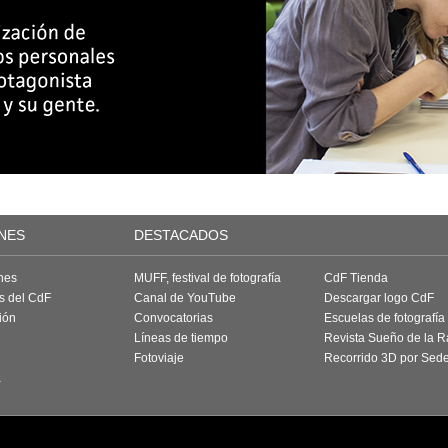
NES
DESTACADOS
nes
MUFF, festival de fotografía
CdF Tienda
as del CdF
Canal de YouTube
Descargar logo CdF
ión
Convocatorias
Escuelas de fotografía
Líneas de tiempo
Revista Sueño de la 
Fotoviaje
Recorrido 3D por Sed
a