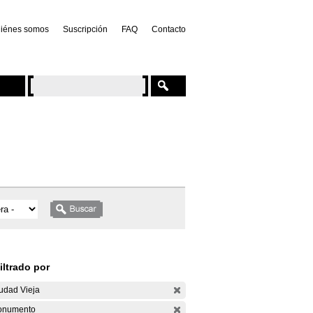
iénes somos
Suscripción
FAQ
Contacto
iltrado por
udad Vieja
onumento