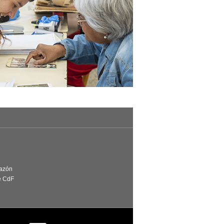
Razón
e CdF