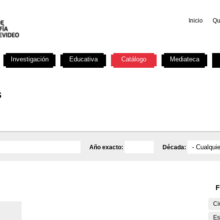
Inicio
Qu
Investigación
Educativa
Catálogo
Mediateca
s
Año exacto:
Década:
F
Ci
Es