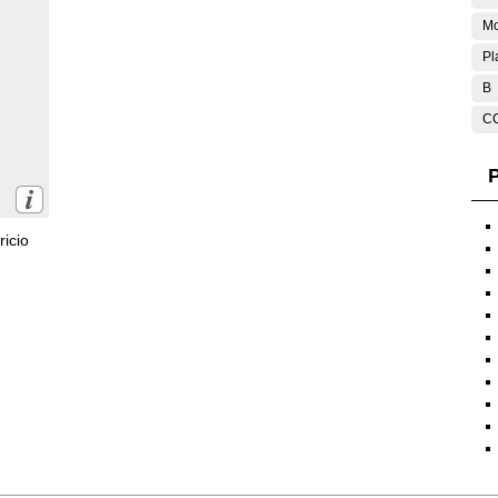
Mo
Pl
B
C
P
icio