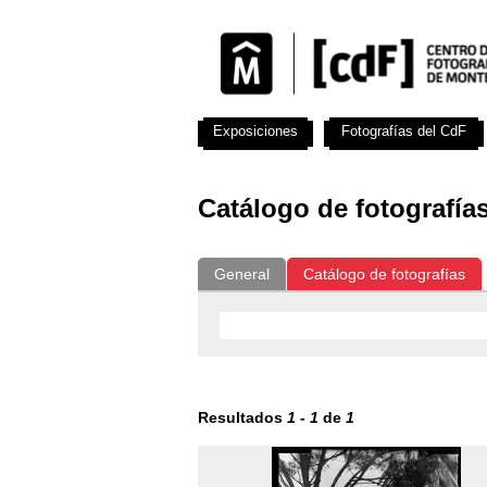
Exposiciones
Fotografías del CdF
Catálogo de fotografía
General
Catálogo de fotografías
Resultados
1
-
1
de
1