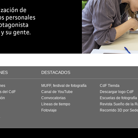
NES
DESTACADOS
nes
MUFF, festival de fotografía
CdF Tienda
as del CdF
Canal de YouTube
Descargar logo CdF
ión
Convocatorias
Escuelas de fotografía
Líneas de tiempo
Revista Sueño de la 
Fotoviaje
Recorrido 3D por Sed
a