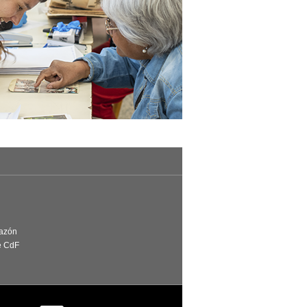
Razón
e CdF