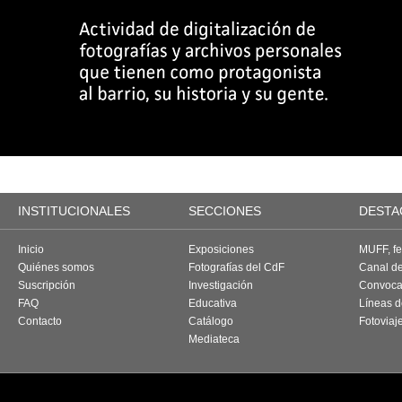
INSTITUCIONALES
SECCIONES
DESTA
Inicio
Exposiciones
MUFF, fes
Quiénes somos
Fotografías del CdF
Canal d
Suscripción
Investigación
Convoca
FAQ
Educativa
Líneas d
Contacto
Catálogo
Fotoviaj
Mediateca