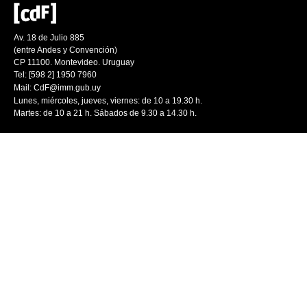
Av. 18 de Julio 885
(entre Andes y Convención)
CP 11100. Montevideo. Uruguay
Tel: [598 2] 1950 7960
Mail:
CdF@imm.gub.uy
Lunes, miércoles, jueves, viernes: de 10 a 19.30 h.
Martes: de 10 a 21 h. Sábados de 9.30 a 14.30 h.