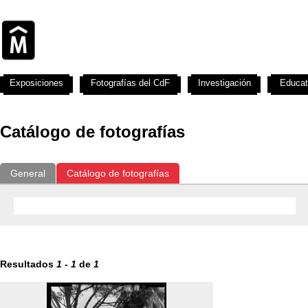
Exposiciones
Fotografías del CdF
Investigación
Educat
Catálogo de fotografías
General
Catálogo de fotografías
Resultados
1
-
1
de
1