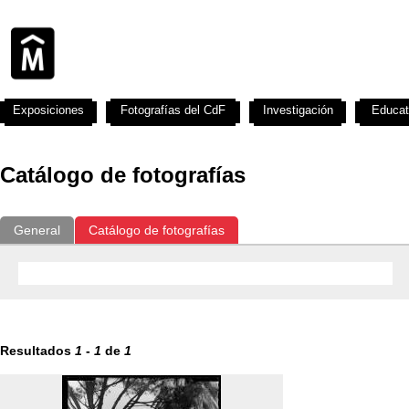
Exposiciones
Fotografías del CdF
Investigación
Educat
Catálogo de fotografías
General
Catálogo de fotografías
Resultados
1
-
1
de
1