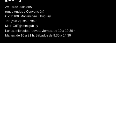
Av. 18 de Julio 885
(entre Andes y Convención)
CP 11100. Montevideo. Uruguay
Tel: [598 2] 1950 7960
Mail:
CdF@imm.gub.uy
Lunes, miércoles, jueves, viernes: de 10 a 19.30 h.
Martes: de 10 a 21 h. Sábados de 9.30 a 14.30 h.