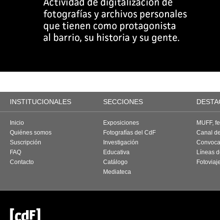
INSTITUCIONALES
SECCIONES
DESTA
Inicio
Exposiciones
MUFF, fes
Quiénes somos
Fotografías del CdF
Canal d
Suscripción
Investigación
Convoca
FAQ
Educativa
Líneas d
Contacto
Catálogo
Fotoviaj
Mediateca