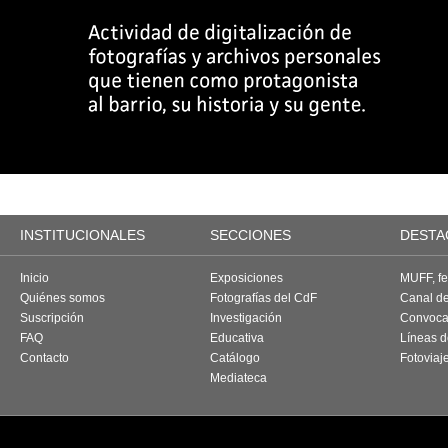
INSTITUCIONALES
SECCIONES
DESTA
Inicio
Exposiciones
MUFF, fes
Quiénes somos
Fotografías del CdF
Canal d
Suscripción
Investigación
Convoca
FAQ
Educativa
Líneas d
Contacto
Catálogo
Fotoviaj
Mediateca