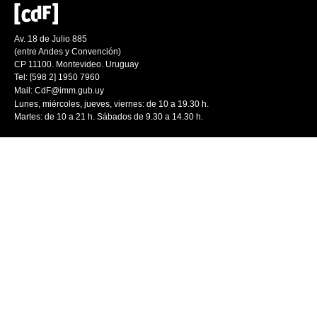
Av. 18 de Julio 885
(entre Andes y Convención)
CP 11100. Montevideo. Uruguay
Tel: [598 2] 1950 7960
Mail:
CdF@imm.gub.uy
Lunes, miércoles, jueves, viernes: de 10 a 19.30 h.
Martes: de 10 a 21 h. Sábados de 9.30 a 14.30 h.