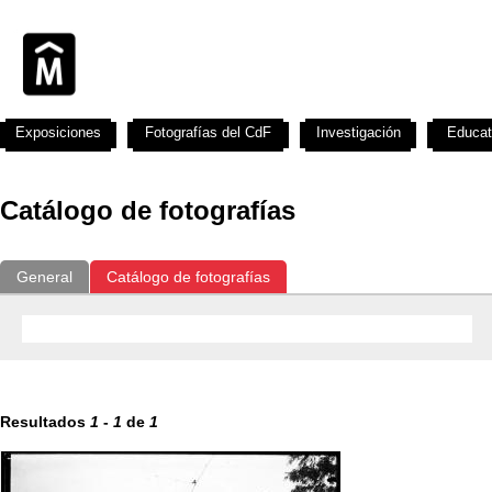
Exposiciones
Fotografías del CdF
Investigación
Educat
Catálogo de fotografías
General
Catálogo de fotografías
Resultados
1
-
1
de
1