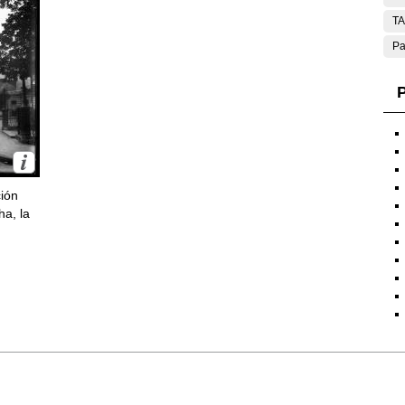
T
Pa
P
ción
ha, la