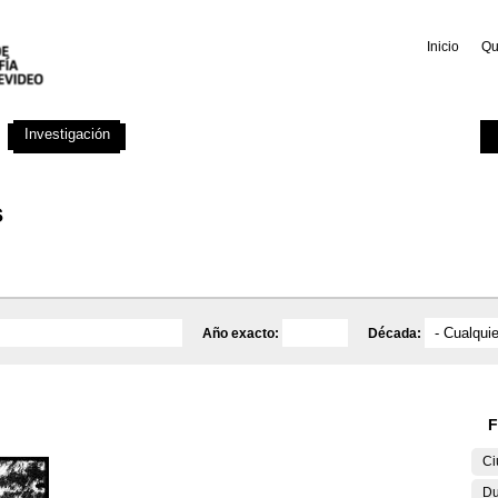
Inicio
Qu
Investigación
Educativa
Catálogo
Mediateca
s
Año exacto:
Década:
F
Ci
Du