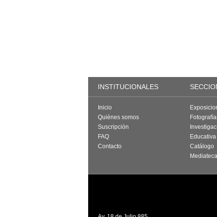
INSTITUCIONALES
SECCIO
Inicio
Exposicio
Quiénes somos
Fotografí
Suscripción
Investigac
FAQ
Educativa
Contacto
Catálogo
Mediatec
Av. 18 de Julio 885