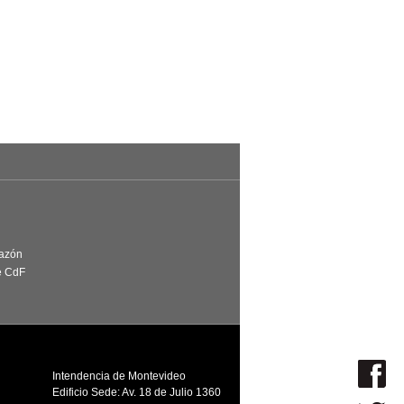
Razón
e CdF
Intendencia de Montevideo
Edificio Sede: Av. 18 de Julio 1360