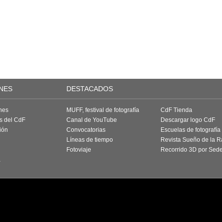
NES
DESTACADOS
nes
MUFF, festival de fotografía
CdF Tienda
as del CdF
Canal de YouTube
Descargar logo CdF
ión
Convocatorias
Escuelas de fotografía
Líneas de tiempo
Revista Sueño de la 
Fotoviaje
Recorrido 3D por Sed
a