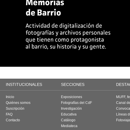
INSTITUCIONALES
SECCIONES
DESTA
Inicio
Exposiciones
MUFF, fes
Quiénes somos
Fotografías del CdF
Canal d
Suscripción
Investigación
Convoca
FAQ
Educativa
Líneas d
Contacto
Catálogo
Fotoviaj
Mediateca