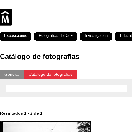
Exposiciones
Fotografías del CdF
Investigación
Educat
Catálogo de fotografías
General
Catálogo de fotografías
Resultados
1
-
1
de
1