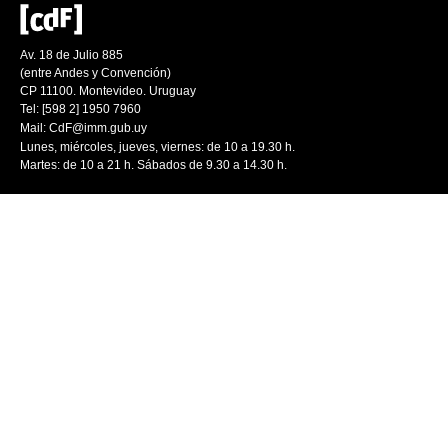
Av. 18 de Julio 885
(entre Andes y Convención)
CP 11100. Montevideo. Uruguay
Tel: [598 2] 1950 7960
Mail:
CdF@imm.gub.uy
Lunes, miércoles, jueves, viernes: de 10 a 19.30 h.
Martes: de 10 a 21 h. Sábados de 9.30 a 14.30 h.