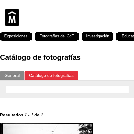
Exposiciones
Fotografías del CdF
Investigación
Educat
Catálogo de fotografías
General
Catálogo de fotografías
Resultados
1
-
1
de
1