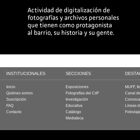
INSTITUCIONALES
SECCIONES
DESTA
Inicio
Exposiciones
MUFF, fes
Quiénes somos
Fotografías del CdF
Canal d
Suscripción
Investigación
Convoca
FAQ
Educativa
Líneas d
Contacto
Catálogo
Fotoviaj
Mediateca