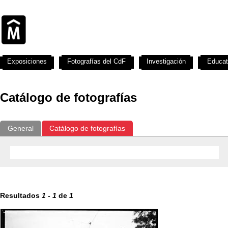
Exposiciones
Fotografías del CdF
Investigación
Educat
Catálogo de fotografías
General
Catálogo de fotografías
Resultados
1
-
1
de
1