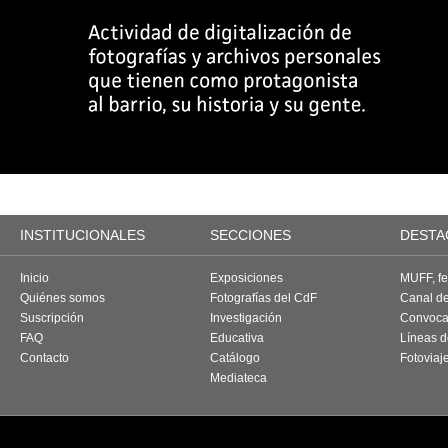
INSTITUCIONALES
SECCIONES
DESTA
Inicio
Exposiciones
MUFF, fes
Quiénes somos
Fotografías del CdF
Canal d
Suscripción
Investigación
Convoca
FAQ
Educativa
Líneas d
Contacto
Catálogo
Fotoviaj
Mediateca