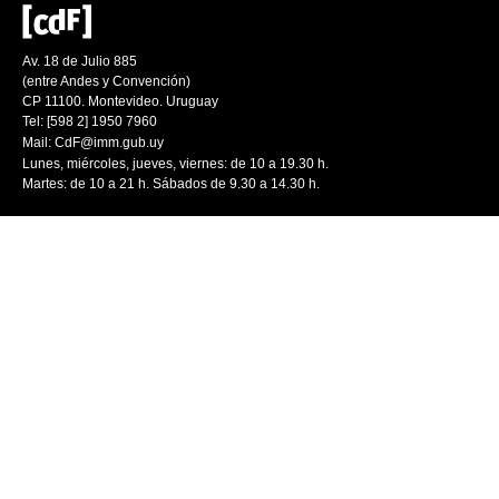
Av. 18 de Julio 885
(entre Andes y Convención)
CP 11100. Montevideo. Uruguay
Tel: [598 2] 1950 7960
Mail:
CdF@imm.gub.uy
Lunes, miércoles, jueves, viernes: de 10 a 19.30 h.
Martes: de 10 a 21 h. Sábados de 9.30 a 14.30 h.