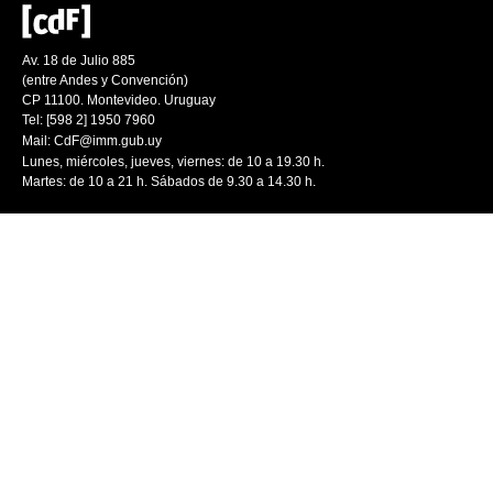
Av. 18 de Julio 885
(entre Andes y Convención)
CP 11100. Montevideo. Uruguay
Tel: [598 2] 1950 7960
Mail:
CdF@imm.gub.uy
Lunes, miércoles, jueves, viernes: de 10 a 19.30 h.
Martes: de 10 a 21 h. Sábados de 9.30 a 14.30 h.