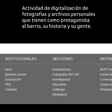
INSTITUCIONALES
SECCIONES
DESTA
Inicio
Exposiciones
MUFF, fes
Quiénes somos
Fotografías del CdF
Canal d
Suscripción
Investigación
Convoca
FAQ
Educativa
Líneas d
Contacto
Catálogo
Fotoviaj
Mediateca