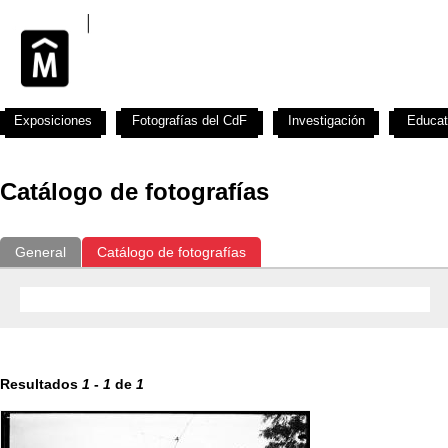
Exposiciones
Fotografías del CdF
Investigación
Educat
Catálogo de fotografías
General
Catálogo de fotografías
Resultados
1
-
1
de
1