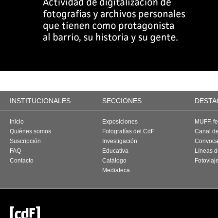
INSTITUCIONALES
SECCIONES
DESTA
Inicio
Exposiciones
MUFF, fes
Quiénes somos
Fotografías del CdF
Canal d
Suscripción
Investigación
Convoca
FAQ
Educativa
Líneas d
Contacto
Catálogo
Fotoviaj
Mediateca