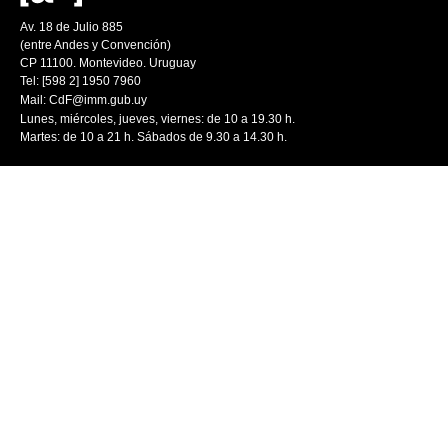
Av. 18 de Julio 885
(entre Andes y Convención)
CP 11100. Montevideo. Uruguay
Tel: [598 2] 1950 7960
Mail:
CdF@imm.gub.uy
Lunes, miércoles, jueves, viernes: de 10 a 19.30 h.
Martes: de 10 a 21 h. Sábados de 9.30 a 14.30 h.