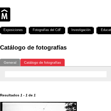
Exposiciones
Fotografías del CdF
Investigación
Educat
Catálogo de fotografías
General
Catálogo de fotografías
Resultados
1
-
1
de
1