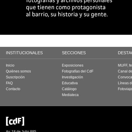
INSTITUCIONALES
SECCIONES
DESTA
Inicio
Exposiciones
MUFF, fes
Quiénes somos
Fotografías del CdF
Canal d
Suscripción
Investigación
Convoca
FAQ
Educativa
Líneas d
Contacto
Catálogo
Fotoviaj
Mediateca
Av. 18 de Julio 885