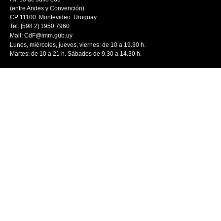
(entre Andes y Convención)
CP 11100. Montevideo. Uruguay
Tel: [598 2] 1950 7960
Mail:
CdF@imm.gub.uy
Lunes, miércoles, jueves, viernes: de 10 a 19.30 h.
Martes: de 10 a 21 h. Sábados de 9.30 a 14.30 h.