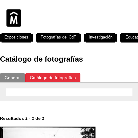
Exposiciones
Fotografías del CdF
Investigación
Educat
Catálogo de fotografías
General
Catálogo de fotografías
Resultados
1
-
1
de
1