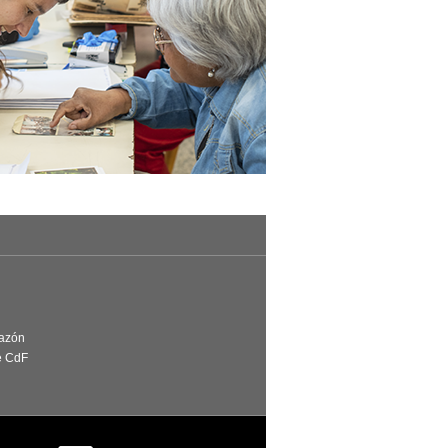
Razón
e CdF