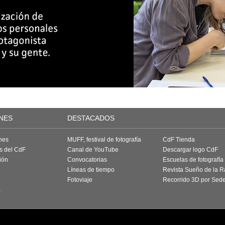
NES
DESTACADOS
nes
MUFF, festival de fotografía
CdF Tienda
as del CdF
Canal de YouTube
Descargar logo CdF
ión
Convocatorias
Escuelas de fotografía
Líneas de tiempo
Revista Sueño de la 
Fotoviaje
Recorrido 3D por Sed
a