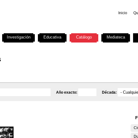
Inicio
Qu
Investigación
Educativa
Catálogo
Mediateca
s
Año exacto:
Década:
F
Ci
Du