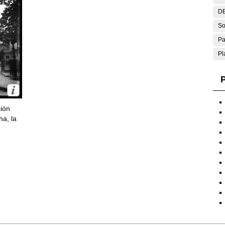
DE
So
Pa
Pl
P
ción
ha, la