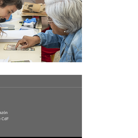
Razón
e CdF