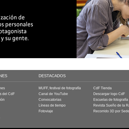
NES
DESTACADOS
nes
MUFF, festival de fotografía
CdF Tienda
as del CdF
Canal de YouTube
Descargar logo CdF
ión
Convocatorias
Escuelas de fotografía
Líneas de tiempo
Revista Sueño de la 
Fotoviaje
Recorrido 3D por Sed
a