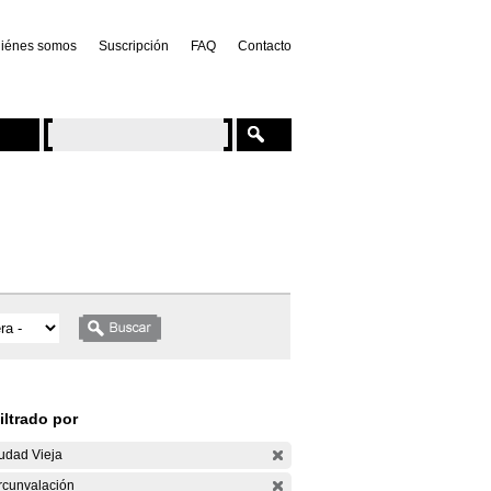
iénes somos
Suscripción
FAQ
Contacto
iltrado por
udad Vieja
rcunvalación