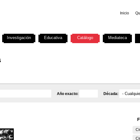
Inicio
Qu
Investigación
Educativa
Catálogo
Mediateca
s
Año exacto:
Década:
F
Ci
Ci