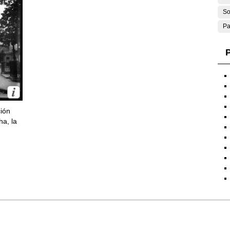
So
Pa
P
ción
ha, la