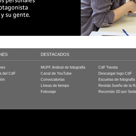
NES
DESTACADOS
nes
MUFF, festival de fotografía
CdF Tienda
as del CdF
Canal de YouTube
Descargar logo CdF
ión
Convocatorias
Escuelas de fotografía
Líneas de tiempo
Revista Sueño de la 
Fotoviaje
Recorrido 3D por Sed
a