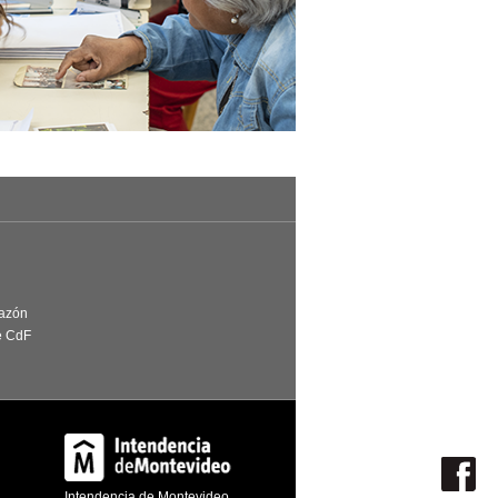
Razón
e CdF
Intendencia de Montevideo