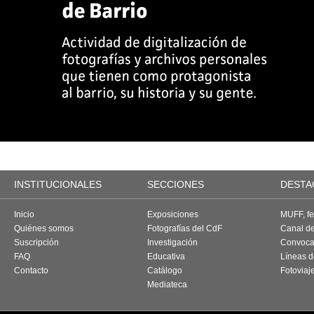
INSTITUCIONALES
SECCIONES
DESTA
Inicio
Exposiciones
MUFF, fes
Quiénes somos
Fotografías del CdF
Canal d
Suscripción
Investigación
Convoca
FAQ
Educativa
Líneas d
Contacto
Catálogo
Fotoviaj
Mediateca