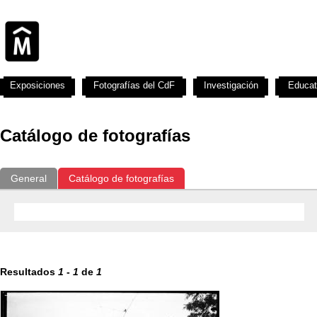
Exposiciones
Fotografías del CdF
Investigación
Educat
Catálogo de fotografías
General
Catálogo de fotografías
Resultados
1
-
1
de
1