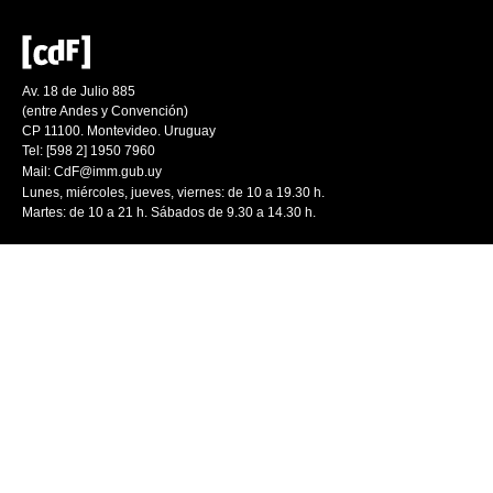
Av. 18 de Julio 885
(entre Andes y Convención)
CP 11100. Montevideo. Uruguay
Tel: [598 2] 1950 7960
Mail:
CdF@imm.gub.uy
Lunes, miércoles, jueves, viernes: de 10 a 19.30 h.
Martes: de 10 a 21 h. Sábados de 9.30 a 14.30 h.