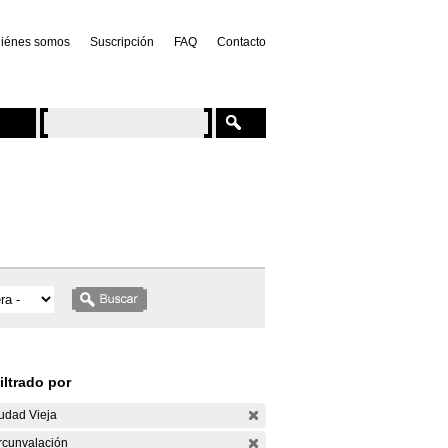
iénes somos
Suscripción
FAQ
Contacto
iltrado por
udad Vieja
rcunvalación