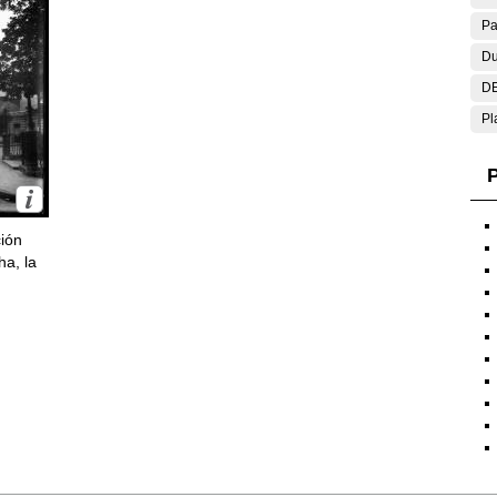
Pa
Du
DE
Pl
P
ción
ha, la