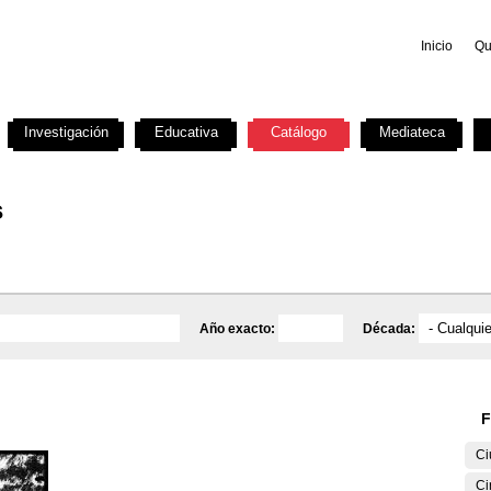
Inicio
Qu
Investigación
Educativa
Catálogo
Mediateca
s
Año exacto:
Década:
F
Ci
Ci