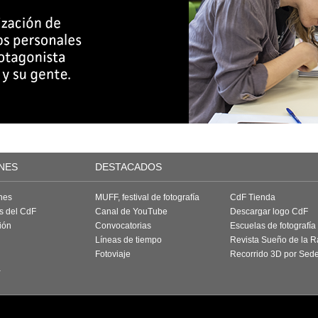
NES
DESTACADOS
nes
MUFF, festival de fotografía
CdF Tienda
as del CdF
Canal de YouTube
Descargar logo CdF
ión
Convocatorias
Escuelas de fotografía
Líneas de tiempo
Revista Sueño de la 
Fotoviaje
Recorrido 3D por Sed
a