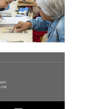
Razón
e CdF