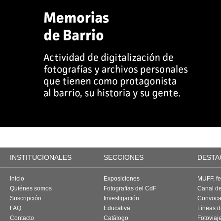
INSTITUCIONALES
SECCIONES
DESTA
Inicio
Exposiciones
MUFF, fes
Quiénes somos
Fotografías del CdF
Canal d
Suscripción
Investigación
Convoca
FAQ
Educativa
Líneas d
Contacto
Catálogo
Fotoviaj