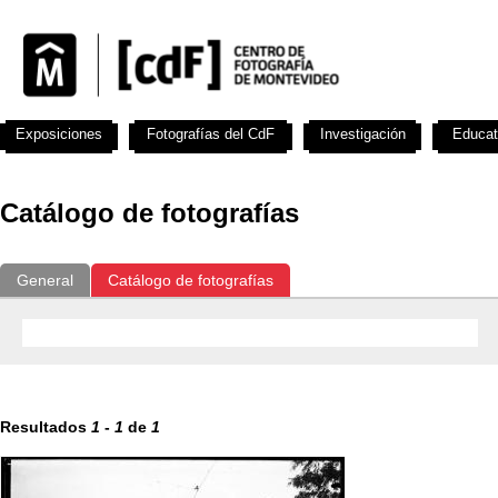
Exposiciones
Fotografías del CdF
Investigación
Educat
Catálogo de fotografías
General
Catálogo de fotografías
Resultados
1
-
1
de
1